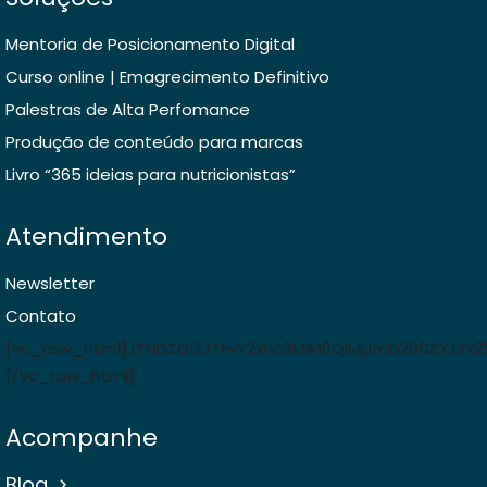
Mentoria de Posicionamento Digital
Curso online | Emagrecimento Definitivo
Palestras de Alta Perfomance
Produção de conteúdo para marcas
Livro “365 ideias para nutricionistas”
Atendimento
Newsletter
Contato
[vc_raw_html]JTNDZGl2JTIwY2xhc3MlM0QlMjJmb290ZXJJ
[/vc_raw_html]
Acompanhe
Blog
keyboard_arrow_right